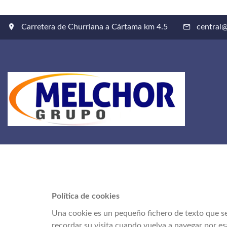
Carretera de Churriana a Cártama km 4.5
central
Política de cookies
Una cookie es un pequeño fichero de texto que se
recordar su visita cuando vuelva a navegar por es