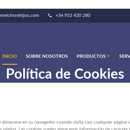
@melchorehijos.com
+34 952 420 280
INICIO
SOBRE NOSOTROS
PRODUCTOS
SERV
Política de Cookies
 almacena en su navegador cuando visita casi cualquier página w
a página. Las cookies suelen almacenar información de carácter 