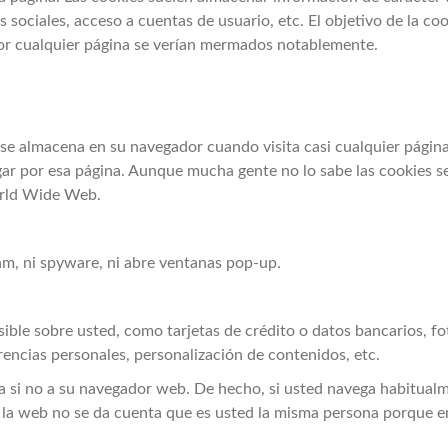
 sociales, acceso a cuentas de usuario, etc. El objetivo de la coo
 por cualquier página se verían mermados notablemente.
se almacena en su navegador cuando visita casi cualquier página 
gar por esa página. Aunque mucha gente no lo sabe las cookies s
orld Wide Web.
pam, ni spyware, ni abre ventanas pop-up.
ble sobre usted, como tarjetas de crédito o datos bancarios, fot
encias personales, personalización de contenidos, etc.
a si no a su navegador web. De hecho, si usted navega habitual
a web no se da cuenta que es usted la misma persona porque en 