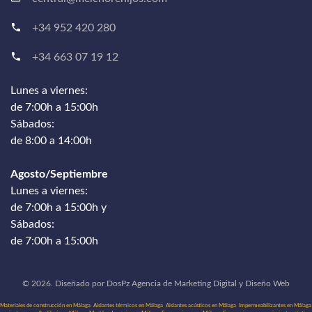
+34 952 420 280
+34 663 07 19 12
Lunes a viernes:
de 7:00h a 15:00h
Sábados:
de 8:00 a 14:00h
Agosto/Septiembre
Lunes a viernes:
de 7:00h a 15:00h y
Sábados:
de 7:00h a 15:00h
©
2026
.
Diseñado por
DosPz
Agencia de Marketing Digital y Diseño Web
Materiales de construcción en Málaga
Aislantes térmicos en Málaga
Aislantes acústicos en Málaga
Impermeabilizantes en Málaga