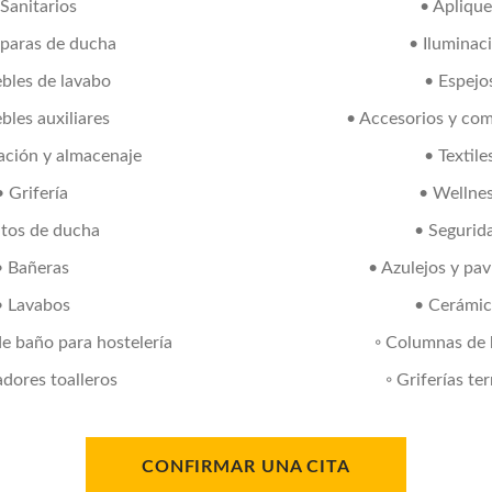
 Sanitarios
• Apliqu
paras de ducha
• Iluminac
bles de lavabo
• Espejo
bles auxiliares
• Accesorios y co
ación y almacenaje
• Textile
• Grifería
• Wellne
atos de ducha
• Segurid
• Bañeras
• Azulejos y pa
• Lavabos
• Cerámic
de baño para hostelería
◦ Columnas de 
adores toalleros
◦ Griferías te
CONFIRMAR UNA CITA